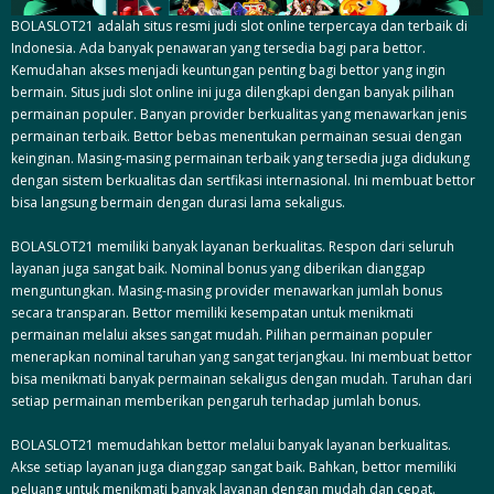
BOLASLOT21 adalah situs resmi judi slot online terpercaya dan terbaik di
Indonesia. Ada banyak penawaran yang tersedia bagi para bettor.
Kemudahan akses menjadi keuntungan penting bagi bettor yang ingin
bermain. Situs judi slot online ini juga dilengkapi dengan banyak pilihan
permainan populer. Banyan provider berkualitas yang menawarkan jenis
permainan terbaik. Bettor bebas menentukan permainan sesuai dengan
keinginan. Masing-masing permainan terbaik yang tersedia juga didukung
dengan sistem berkualitas dan sertfikasi internasional. Ini membuat bettor
bisa langsung bermain dengan durasi lama sekaligus.
BOLASLOT21 memiliki banyak layanan berkualitas. Respon dari seluruh
layanan juga sangat baik. Nominal bonus yang diberikan dianggap
menguntungkan. Masing-masing provider menawarkan jumlah bonus
secara transparan. Bettor memiliki kesempatan untuk menikmati
permainan melalui akses sangat mudah. Pilihan permainan populer
menerapkan nominal taruhan yang sangat terjangkau. Ini membuat bettor
bisa menikmati banyak permainan sekaligus dengan mudah. Taruhan dari
setiap permainan memberikan pengaruh terhadap jumlah bonus.
BOLASLOT21 memudahkan bettor melalui banyak layanan berkualitas.
Akse setiap layanan juga dianggap sangat baik. Bahkan, bettor memiliki
peluang untuk menikmati banyak layanan dengan mudah dan cepat.