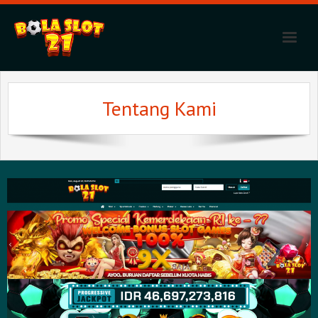
Tentang Kami